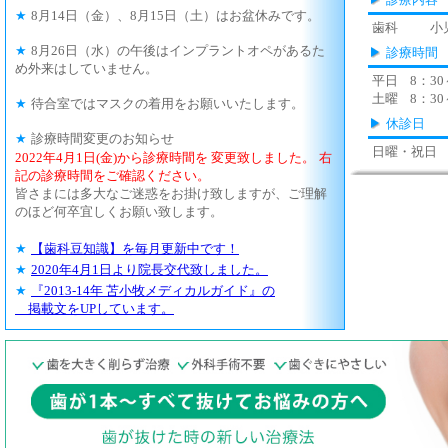
★
8月14日（金）、8月15日（土）はお盆休みです。
歯科
小
★
8月26日（水）の午後はインプラントオペがあるた
診療時間
め外来はしていません。
平日
8：30
土曜
8：30
★
待合室ではマスクの着用をお願いいたします。
休診日
★
診療時間変更のお知らせ
日曜・祝日
2022年4月1日(金)から診療時間を
変更致しました。
右
記の診療時間をご確認ください。
皆さまには多大なご迷惑をお掛け致しますが、ご理解
のほど何卒宜しくお願い致します。
★
【歯科豆知識】を毎月更新中です！
★
2020年4月1日より院長交代致しました。
★
『2013-14年 苫小牧メディカルガイド』の
掲載文をUPしています。